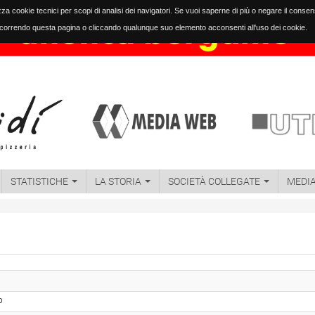
izza cookie tecnici per scopi di analisi dei navigatori. Se vuoi saperne di più o negare il conse
orrendo questa pagina o cliccando qualunque suo elemento acconsenti all'uso dei cookie.
STATISTICHE
LA STORIA
SOCIETÀ COLLEGATE
MEDI
o