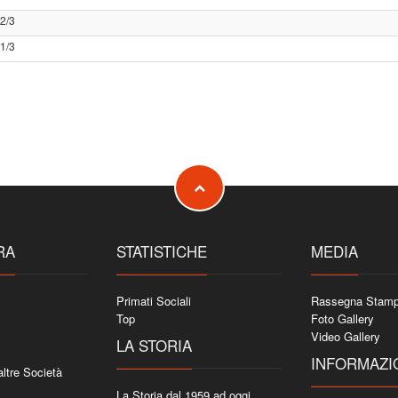
2/3
1/3
RA
STATISTICHE
MEDIA
Primati Sociali
Rassegna Stam
Top
Foto Gallery
Video Gallery
LA STORIA
INFORMAZI
 altre Società
La Storia dal 1959 ad oggi