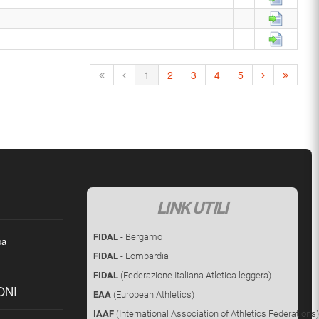
1
2
3
4
5
LINK UTILI
FIDAL
- Bergamo
pa
FIDAL
- Lombardia
FIDAL
(Federazione Italiana Atletica leggera)
ONI
EAA
(European Athletics)
IAAF
(International Association of Athletics Federations)