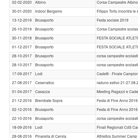
02-02-2020
Albino
Corsa Campestre Albino
30-01-2020
Indoor Bergamo
Filippo Tortu inocntra le
13-12-2019
Brusaporto
Festa sociale 2019
26-10-2019
Brusaporto
Corsa Campestre scolas
30-11-2018
Brusaporto
FESTA SOCIALE ATLE
01-12-2017
Brusaporto
FESTA SOCIALE ATLE
28-10-2017
Brusaporto
corsa campestre scolast
28-10-2017
Brusaporto
corsa campestre scolast
17-09-2017
Lodi
Cadetti - Finale Campion
27-08-2017
Cesenatico
raduno estivo 21-27.08.
01-04-2017
Casazza
Meeting Ragazzi e Cadet
21-12-2016
Brembate Sopra
Festa di Fine Anno 2016
02-12-2016
Brusaporto
Festa di Fine Anno 2016
22-10-2016
Brusaporto
corsa campestre scolast
18-09-2016
Lodi
Finali Regionali CdS Cad
28-08-2016
Pinarella di Cervia
Athletics Summer Camp 