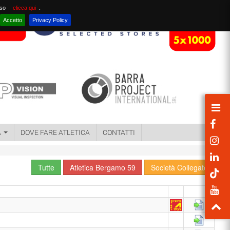
nso
clicca qui
.
Accetto
Privacy Policy
A
DOVE FARE ATLETICA
CONTATTI
Tutte
Atletica Bergamo 59
Società Collegate