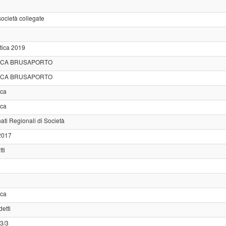
 società collegate
tica 2019
TICA BRUSAPORTO
TICA BRUSAPORTO
ica
ica
ati Regionali di Società
2017
ti
ica
etti
3/3