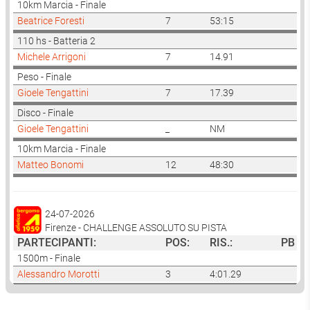
10km Marcia - Finale
Beatrice Foresti
7
53:15
110 hs - Batteria 2
Michele Arrigoni
7
14.91
Peso - Finale
Gioele Tengattini
7
17.39
Disco - Finale
Gioele Tengattini
_
NM
10km Marcia - Finale
Matteo Bonomi
12
48:30
24-07-2026
Firenze - CHALLENGE ASSOLUTO SU PISTA
PARTECIPANTI:
POS:
RIS.:
PB
1500m - Finale
Alessandro Morotti
3
4:01.29
Disco - Finale
Giacomo Licini
10
45.58