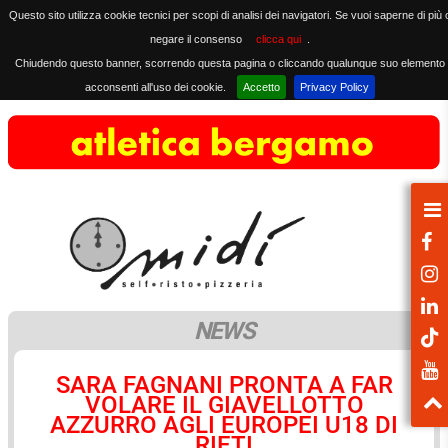
Questo sito utilizza cookie tecnici per scopi di analisi dei navigatori. Se vuoi saperne di più 
negare il consenso
clicca qui
.
Chiudendo questo banner, scorrendo questa pagina o cliccando qualunque suo elemento
acconsenti all'uso dei cookie.
Accetto
Privacy Policy
NEWS
SARA FAGNANI PRONTA A FAR
VOLARE IL GIAVELLOTTO
AZZURRO AGLI EUROPEI U18 DI
RIETI