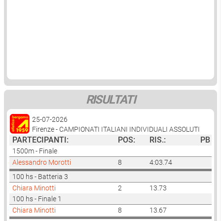
- trovare piccoli sponsor
CONVOCAZIONE ASSEMBLEA ELETTORALE
- raccogliere le iscrizioni alle gare nell'indoor
- apertura della sede sociale (c/o campo CONI di Bergamo)
REGOLAMENTO ELETTORALE
per due ore la settimana
MODULO CANDIDATURA
- .......di tutto e di più
MODULO DELEGA VOTAZIONE
Se vuoi aiutarci scrivi a : segreteria@atleticabergamo59.it
ELENCO CANDIDATI
Il TEAM dei volontari ti ringrazia fin d'ora :-))
RISULTATI
25-07-2026
Firenze - CAMPIONATI ITALIANI INDIVIDUALI ASSOLUTI
PARTECIPANTI:
POS:
RIS.:
PB
1500m - Finale
Alessandro Morotti
8
4:03.74
100 hs - Batteria 3
Chiara Minotti
2
13.73
100 hs - Finale 1
Chiara Minotti
8
13.67